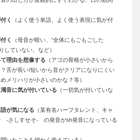
る音の出し方が直観的にすぐわかる、口の筋肉
が付く
（よく使う単語、よく使う表現に気が付
が付く
（母音が暗い、”全体にもごもごした
っきりしていない、など）
いて理由を想像する
（アゴの骨格が小さいから
？舌が長い/短いから音がクリアになりにくい
ためメリハリが小さいのかな？等）
鼻濁音に気が付いている
（一切気が付いていな
本語が気になる
（某有名ハーフタレント、キャ
 -さしすせそ- の発音がsh発音になっている