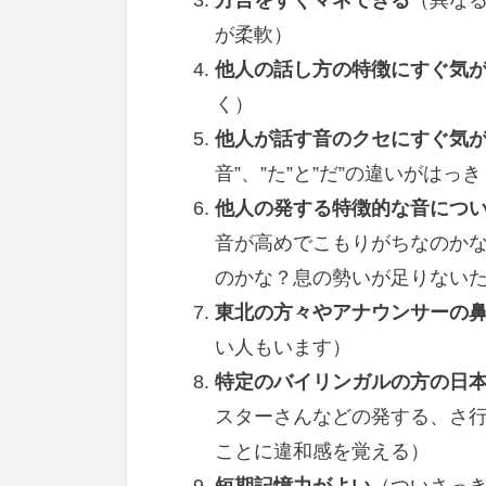
方言をすぐマネできる
（異な
が柔軟）
他人の話し方の特徴にすぐ気
く）
他人が話す音のクセにすぐ気
音”、”た”と”だ”の違いがは
他人の発する特徴的な音につ
音が高めでこもりがちなのかな
のかな？息の勢いが足りない
東北の方々やアナウンサーの
い人もいます）
特定のバイリンガルの方の日
スターさんなどの発する、さ行
ことに違和感を覚える）