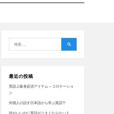
検
索:
検
索
最近の投稿
英語上級者必須アイテム – コロケーショ
ン
外国人の話す日本語から学ぶ英語?!
頭がいいのに英語がうまくならない人