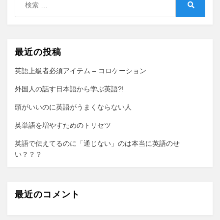
の
索:
検
TOEIC
索
ゴ
ー
ル
最近の投稿
で
い
英語上級者必須アイテム – コロケーション
い
外国人の話す日本語から学ぶ英語?!
人、
ス
頭がいいのに英語がうまくならない人
タ
ー
英単語を増やすためのトリセツ
ト
で
英語で伝えてるのに「通じない」のは本当に英語のせ
し
い？？？
か
な
い
最近のコメント
人
仕
事