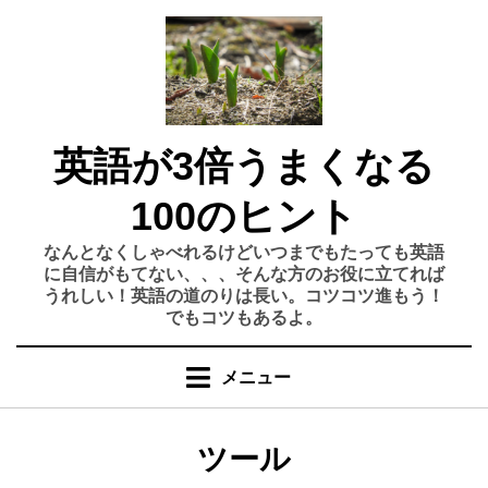
コ
ン
テ
ン
ツ
へ
英語が3倍うまくなる
移
動
100のヒント
す
なんとなくしゃべれるけどいつまでもたっても英語
る
に自信がもてない、、、そんな方のお役に立てれば
うれしい！英語の道のりは長い。コツコツ進もう！
でもコツもあるよ。
メニュー
カテゴリー
:
ツール