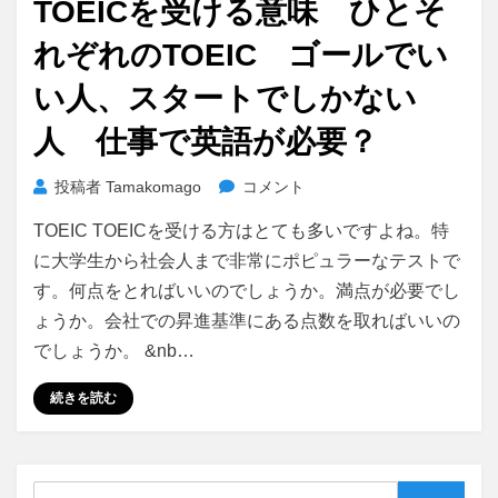
英
TOEICを受ける意味 ひとそ
日:
語
れぞれのTOEIC ゴールでい
と
文
い人、スタートでしかない
化
は
人 仕事で英語が必要？
セ
ッ
TOEIC
投稿者
Tamakomago
コメント
ト
を
メ
TOEIC TOEICを受ける方はとても多いですよね。特
受
ニ
け
に大学生から社会人まで非常にポピュラーなテストで
ュ
る
す。何点をとればいいのでしょうか。満点が必要でし
ー
意
に
ょうか。会社での昇進基準にある点数を取ればいいの
味
でしょうか。 &nb…
ひ
と
続きを読む
そ
れ
ぞ
れ
検