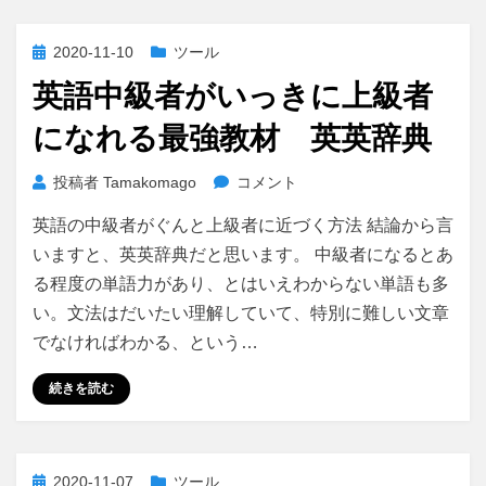
ま
す。
投
2020-11-10
ツール
自
稿
分
英語中級者がいっきに上級者
日:
に
になれる最強教材 英英辞典
あ
っ
た
英
投稿者
Tamakomago
コメント
も
語
英語の中級者がぐんと上級者に近づく方法 結論から言
の
中
と
級
いますと、英英辞典だと思います。 中級者になるとあ
付
者
る程度の単語力があり、とはいえわからない単語も多
き
が
い。文法はだいたい理解していて、特別に難しい文章
合
い
でなければわかる、という…
お
っ
う！
き
続きを読む
に
に
上
級
者
投
2020-11-07
ツール