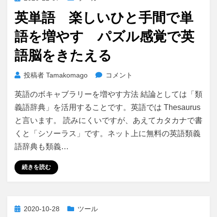
に
稿
な
英単語 楽しいひと手間で単
日:
れ
語を増やす パズル感覚で英
る
最
語脳をきたえる
強
教
英
投稿者
Tamakomago
コメント
材
単
英
英語のボキャブラリーを増やす方法 結論としては「類
語
英
楽
義語辞典」を活用することです。英語では Thesaurus
辞
し
典
と言います。 読みにくいですが、あえてカタカナで書
い
に
くと「シソーラス」です。ネット上に無料の英語類義
ひ
語辞典も類義…
と
手
続きを読む
間
で
単
語
投
2020-10-28
ツール
を