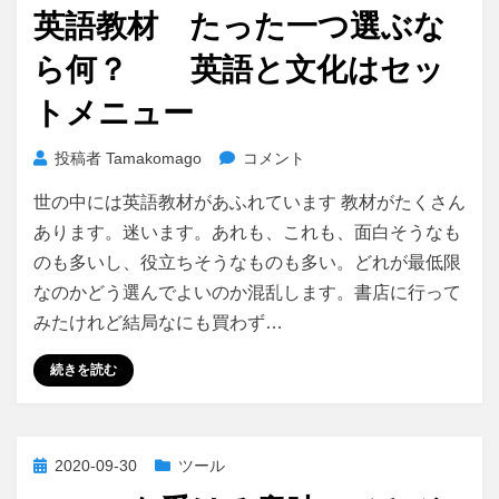
稿
増
英語教材 たった一つ選ぶな
日:
や
ら何？ 英語と文化はセッ
す
パ
トメニュー
ズ
ル
英
投稿者
Tamakomago
コメント
感
語
覚
世の中には英語教材があふれています 教材がたくさん
教
で
材
あります。迷います。あれも、これも、面白そうなも
英
た
語
のも多いし、役立ちそうなものも多い。どれが最低限
っ
脳
なのかどう選んでよいのか混乱します。書店に行って
た
を
みたけれど結局なにも買わず…
一
き
つ
た
続きを読む
選
え
ぶ
る
な
に
ら
投
2020-09-30
ツール
何？
稿