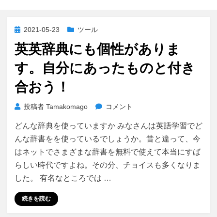
投
2021-05-23
ツール
稿
英英辞典にも個性がありま
日:
す。自分にあったものと付き
合おう！
英
投稿者
Tamakomago
コメント
英
どんな辞典を使っていますか みなさんは英語学習でど
辞
典
んな辞書をを使っているでしょうか。昔と違って、今
に
はネットでさまざまな辞書を無料で使えて本当にすば
も
らしい時代ですよね。その分、チョイスも多くなりま
個
した。 有名なところでは …
性
が
続きを読む
あ
り